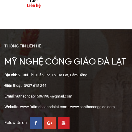
Giá:
Liên hệ
THÔNG TIN LIÊN HỆ
MỸ NGHỆ CÔNG GIÁO ĐÀ LẠT
Địa chỉ:
61 Bùi Thị Xuân, P2, Tp. Đà Lạt, Lâm Đồng
Điện thoại:
0937 615 344
Email:
vuthachcao15061987@gmail.com
Website:
www.fatimaboscodalat.com - www.banthoconggiao.com
Folow Us on