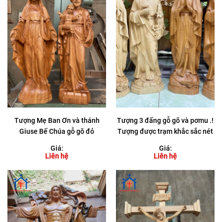
Tượng Mẹ Ban Ơn và thánh
Tượng 3 đấng gỗ gõ và pơmu .!
Giuse Bế Chúa gỗ gõ đỏ
Tượng được trạm khắc sắc nét
đến từng chi tiết .!!
Giá:
Giá:
Liên hệ
Liên hệ