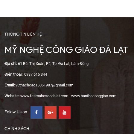
THÔNG TIN LIÊN HỆ
MỸ NGHỆ CÔNG GIÁO ĐÀ LẠT
Địa chỉ:
61 Bùi Thị Xuân, P2, Tp. Đà Lạt, Lâm Đồng
Điện thoại:
0937 615 344
Email:
vuthachcao15061987@gmail.com
Website:
www.fatimaboscodalat.com - www.banthoconggiao.com
Folow Us on
CHÍNH SÁCH