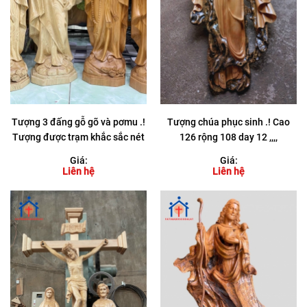
Tượng 3 đấng gỗ gõ và pơmu .!
Tượng chúa phục sinh .! Cao
Tượng được trạm khắc sắc nét
126 rộng 108 day 12 ,,,,
đến từng chi tiết .!!
Giá:
Giá:
Liên hệ
Liên hệ