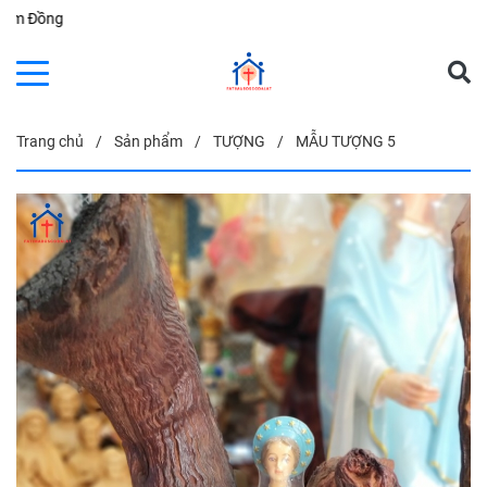
61 Bùi Thị Xuân, Ph
Trang chủ
Sản phẩm
TƯỢNG
MẪU TƯỢNG 5